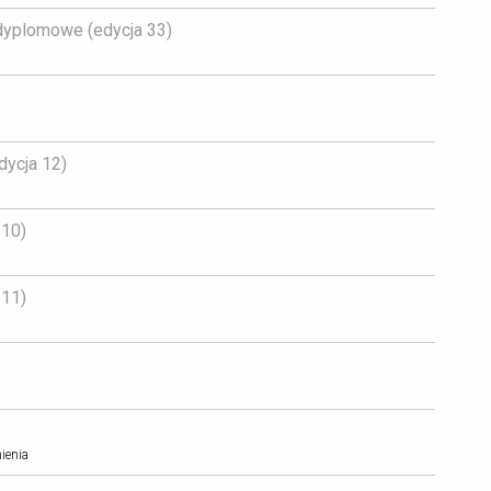
yplomowe (edycja 33) 
ycja 12) 
10) 
11) 
ienia