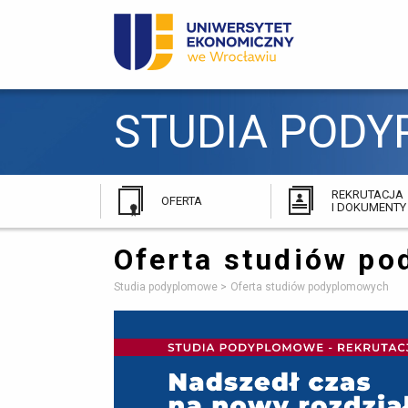
STUDIA PODY
REKRUTACJA
OFERTA
I DOKUMENTY
Oferta studiów p
Studia podyplomowe
Oferta studiów podyplomowych