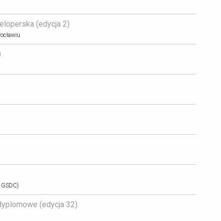
loperska (edycja 2) 
rocławiu
 
M GSDC)
yplomowe (edycja 32) 