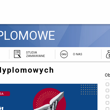
PLOMOWE 
STUDIA
O NAS
ZAMAWIANE
odyplomowych
O