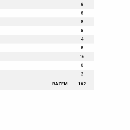
8
8
8
8
4
8
16
0
2
RAZEM
162