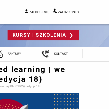
ZALOGUJ SIĘ
ZAŁÓŻ KONTO
KURSY I SZKOLENIA 
FAKTURY
KONTAKT
ed learning | we
edycja 18)
dawniej IBM GSDC)) (edycja 18)