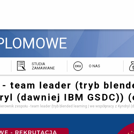
PLOMOWE 
STUDIA
O NAS
ZAMAWIANE
 - team leader
(tryb blend
ryl (dawniej IBM GSDC)) (
ierownik zespołu - team leader (tryb blended learning | we współpracy z Kyndryl (