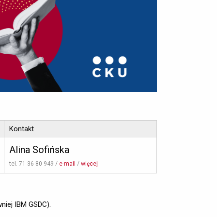
Kontakt
Alina Sofińska
tel. 71 36 80 949 / 
e-mail
/ 
więcej
niej IBM GSDC).