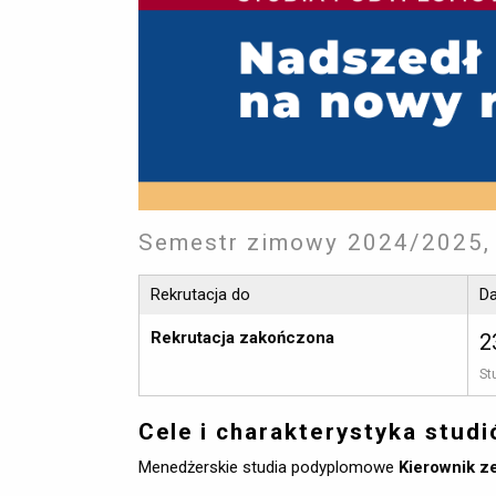
Semestr zimowy 2024/2025, 
Rekrutacja do
Da
Rekrutacja zakończona
2
St
Cele i charakterystyka stud
Menedżerskie studia podyplomowe
Kierownik z