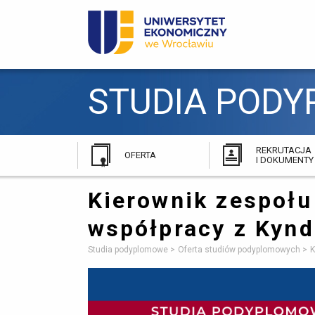
STUDIA PODY
REKRUTACJA
OFERTA
I DOKUMENTY
Kierownik zespołu
współpracy z Kynd
Studia podyplomowe
Oferta studiów podyplomowych
K