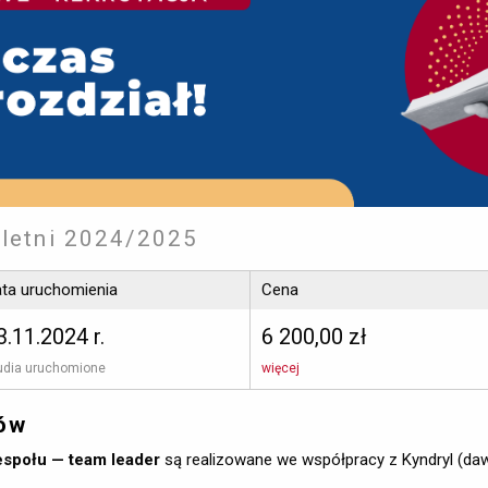
letni 2024/2025
ta uruchomienia
Cena
3.11.2024 r.
6 200,00 zł
udia uruchomione 
więcej
iów
espołu — team leader
są realizowane we współpracy z Kyndryl (daw