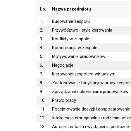
Lp.
Nazwa przedmiotu
1.
Budowanie zespołu
2.
Przywództwo i style kierowania
3.
Konflikty w zespole
4.
Komunikacja w zespole
5.
Motywowanie pracowników
6.
Negocjacje
7.
Kierowanie zespołem wirtualnym
8.
Zastosowanie facylitacji w pracy zespoł
9.
Zarządzanie dokonaniami pracowników
10.
Prawo pracy
11.
Podejmowanie decyzji i gospodarowani
12.
Inteligencja emocjonalna i radzenie sobi
13.
Autoprezentacja i wystąpienia publiczne