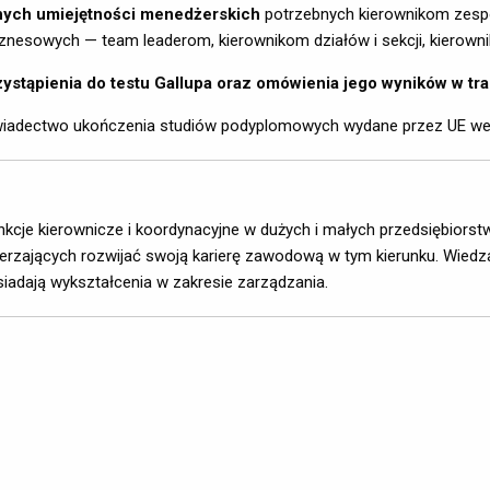
nych umiejętności menedżerskich
potrzebnych kierownikom zespo
znesowych — team leaderom, kierownikom działów i sekcji, kierow
ystąpienia do testu Gallupa oraz omówienia jego wyników w tra
wiadectwo ukończenia studiów podyplomowych wydane przez UE we
cje kierownicze i koordynacyjne w dużych i małych przedsiębiorstwa
mierzających rozwijać swoją karierę zawodową w tym kierunku. Wiedza
osiadają wykształcenia w zakresie zarządzania.