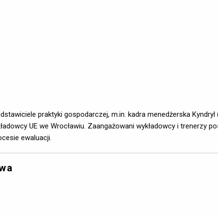
stawiciele praktyki gospodarczej, m.in. kadra menedżerska Kyndryl
adowcy UE we Wrocławiu. Zaangażowani wykładowcy i trenerzy posiad
cesie ewaluacji.
owa