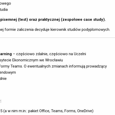
cowego
tudia
pisemnej (test) oraz praktycznej (zespołowe case study).
j formie zaliczenia decyduje kierownik studiów podyplomowych.
earning
– częściowo zdalnie, częściowo na Uczelni
rsytecie Ekonomicznym we Wrocławiu
tformy Teams. O ewentualnych zmianach informują prowadzący
ekendowym
dnie
:
 (a w nim m.in.: pakiet Office, Teams, Forms, OneDrive)