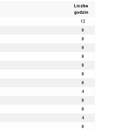
Liczba
godzin
12
8
8
8
8
8
8
8
4
8
8
4
8