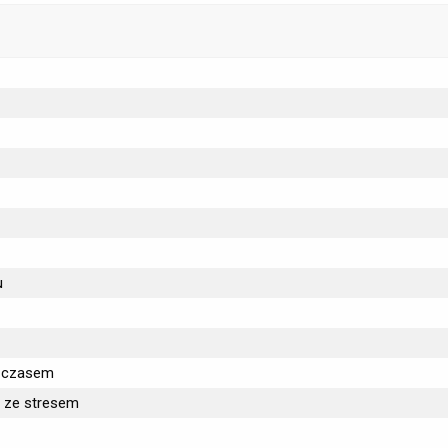
u
e czasem
e ze stresem