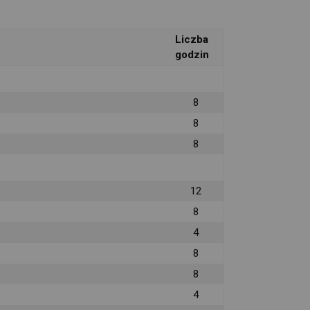
Liczba
godzin
8
8
8
12
8
4
8
8
4