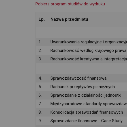
Pobierz program studiów do wydruku
Lp.
Nazwa przedmiotu
1.
Uwarunkowania regulacyjne i organizacy
2.
Rachunkowość według krajowego prawa
3.
Rachunkowość kreatywna a interpretacj
4.
Sprawozdawczość finansowa
5.
Rachunek przepływów pieniężnych
6.
Sprawozdanie z działalności jednostki
7.
Międzynarodowe standardy sprawozdawc
8.
Konsolidacja sprawozdań finansowych
9.
Sprawozdanie finansowe - Case Study