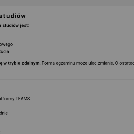
 studiów
studiów jest:
cowego
tudia
ę w trybie zdalnym.
Forma egzaminu może ulec zmianie. O ostateczn
atformy TEAMS
dnie
: