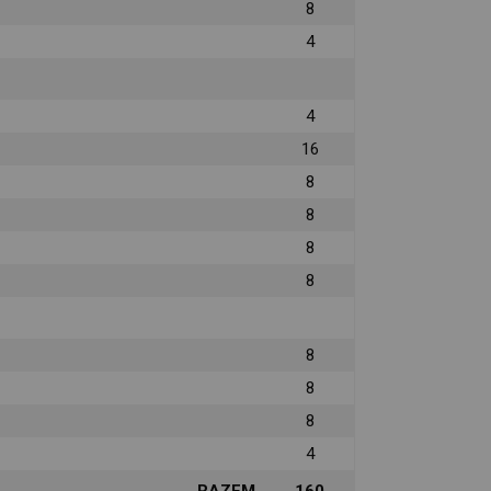
8
4
4
16
8
8
8
8
8
8
8
4
RAZEM
160