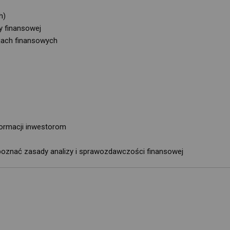
h)
y finansowej
cjach finansowych
ormacji inwestorom
ej poznać zasady analizy i sprawozdawczości finansowej