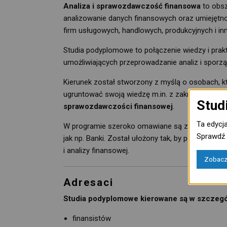
Analiza i sprawozdawczość finansowa
to obsz
analizowanie danych finansowych oraz umiejętnoś
firm usługowych, handlowych, produkcyjnych i in
Studia podyplomowe to połączenie wiedzy i pra
umożliwiających przeprowadzanie analiz i sporz
Kierunek został stworzony z myślą o osobach, kt
ugruntować swoją wiedzę m.in. z zakresu
spraw
Stud
sprawozdawczości finansowej
.
Ta edycj
W programie szeroko omawiane są zagadnienia
Sprawdź 
jak np. Banki. Został ułożony tak, by podnieść
i analizy finansowej.
Zobacz 
Adresaci
Studia podyplomowe kierowane są w szczegó
finansistów