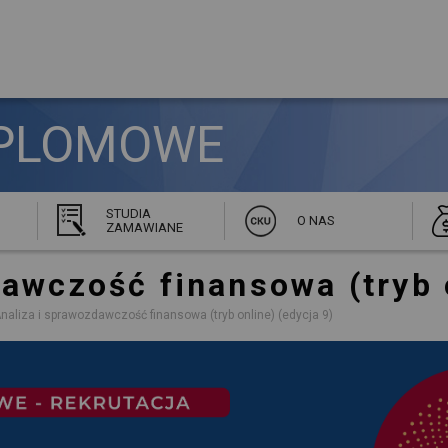
PLOMOWE 
STUDIA
O NAS
ZAMAWIANE
zdawczość finansowa
(tryb
naliza i sprawozdawczość finansowa (tryb online) (edycja 9)