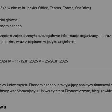
 (a w nim m.in.: pakiet Office, Teams, Forms, OneDrive)
lni głównej
Ekonomicznego
ęciem zajęć przesyła szczegółowe informacje organizacyjne oraz
polskim, wraz z odpisem w języku angielskim.
2.2024 IV - 11-12.01.2025 V - 25-26.01.2025
cy Uniwersytetu Ekonomicznego, praktykujący analitycy finansowi o
ycy współpracujący z Uniwersytetem Ekonomicznym, biegli rewidenci
owa