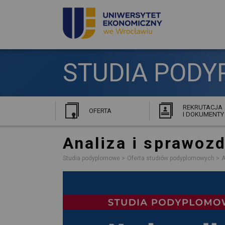
STUDIA PODY
REKRUTACJA
OFERTA
I DOKUMENTY
Analiza i sprawo
Studia podyplomowe
Oferta studiów podyplomowych
A