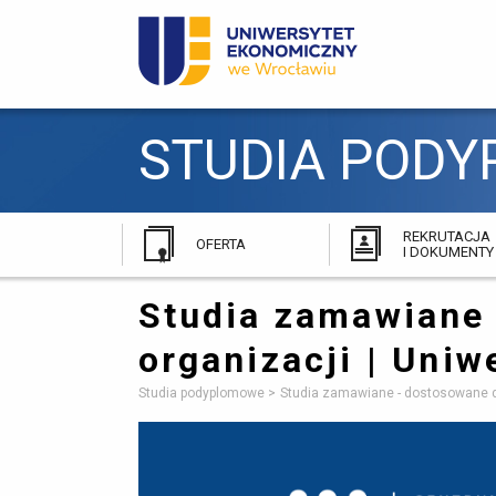
STUDIA PODY
REKRUTACJA
OFERTA
I DOKUMENTY
Studia zamawiane 
organizacji | Uni
Studia podyplomowe
Studia zamawiane - dostosowane do