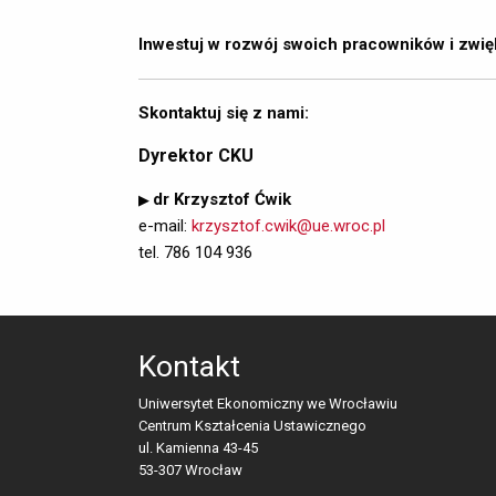
Inwestuj w rozwój swoich pracowników i zwię
Skontaktuj się z nami:
Dyrektor CKU
▶ 
dr Krzysztof Ćwik
e-mail:
krzysztof.cwik@ue.wroc.pl
tel.
786 104 936
Kontakt
Uniwersytet Ekonomiczny we Wrocławiu
Centrum Kształcenia Ustawicznego
ul. Kamienna 43-45 
53-307 Wrocław