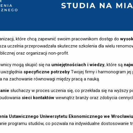
ganizacji, które chcą zapewnić swoim pracownikom dostęp do
wysoki
asza uczelnia przeprowadzała skuteczne szkolenia dla wielu renom
blicznej oraz organizacji non-profit.
wnicy mogą skupić się na
umiejętnościach i wiedzy
, które są
najw
 uwzględnia
specyficzne potrzeby
Twojej firmy i harmonogram jej 
la na zachowanie równowagi między pracą a nauką.
anie
słuchaczy w proces uczenia się, co przekłada się na wyższy po
 budowania
sieci kontaktów
wewnątrz branży oraz zdobycia cennych
enia Ustawicznego Uniwersytetu Ekonomicznego we Wrocławi
ie programu studiów, co pozwala na indywidualne dostosowanie tre