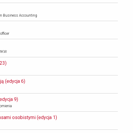
e in Business Accounting
officer
 PIKW
23) 
 (edycja 6) 
dycja 9) 
homienia
sami osobistymi (edycja 1) 