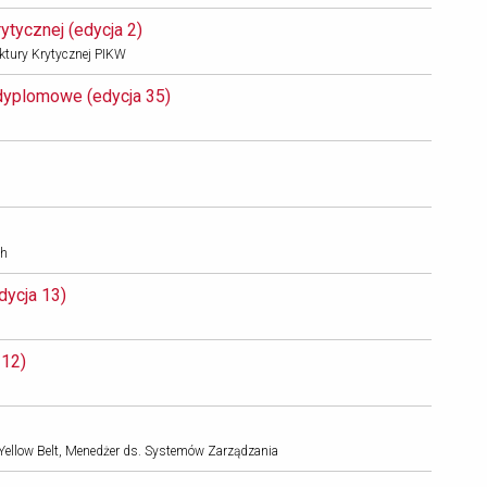
tycznej (edycja 2) 
ruktury Krytycznej PIKW
yplomowe (edycja 35) 
ch
ycja 13) 
12) 
, Yellow Belt, Menedżer ds. Systemów Zarządzania