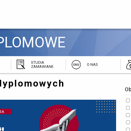
PLOMOWE 
STUDIA
O NAS
ZAMAWIANE
odyplomowych
O