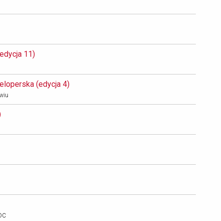
dycja 11) 
loperska (edycja 4) 
awiu
 
SDC