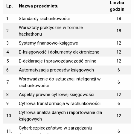
Liczba
Lp.
Nazwa przedmiotu
godzin
1.
Standardy rachunkowości
18
Warsztaty praktyczne w formule
2.
18
hackathonu
3.
Systemy finansowo-księgowe
12
4.
E-księgowość i dokumenty elektroniczne
12
5.
E-deklaracje i sprawozdawczość online
12
6.
Automatyzacja procesów księgowych
6
Wprowadzenie do sztucznej inteligencji w
7.
6
rachunkowości
8.
Aspekty prawne cyfrowej księgowości
12
9.
Cyfrowa transformacja w rachunkowości
6
Cyfrowa analiza danych i raportowanie dla
10.
12
księgowych
Cyberbezpieczeństwo w zarządzaniu
11.
6