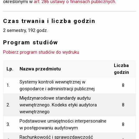
określonymi w
art. 286 ustawy o finansach publicznych
.
Czas trwania i liczba godzin
2 semestry, 192 godz.
Program studiów
Pobierz program studiów do wydruku
Liczba
Lp.
Nazwa przedmiotu
godzin
Systemy kontroli wewnętrznej w
1.
8
gospodarce i administracji publicznej
Międzynarodowe standardy audytu
2.
wewnętrznego. Kodeks etyki audytora
8
wewnętrznego
Podstawowe umiejętności interpersonalne
3.
8
w postępowaniu audytowym
Rachunkowość i sprawozdawczość