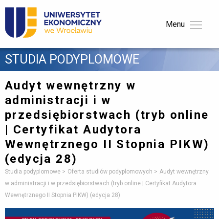
Menu 
STUDIA PODYPLOMOWE 
Audyt wewnętrzny w
administracji i w
przedsiębiorstwach
(tryb online
| Certyfikat Audytora
Wewnętrznego II Stopnia PIKW)
(edycja 28)
Studia podyplomowe
Oferta studiów podyplomowych
Audyt wewnętrzny
w administracji i w przedsiębiorstwach (tryb online | Certyfikat Audytora
Wewnętrznego II Stopnia PIKW) (edycja 28)