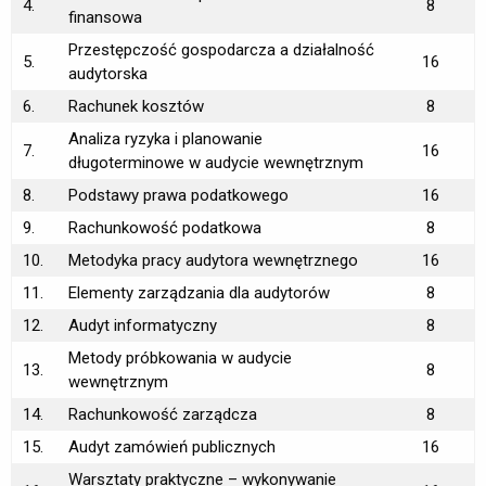
4.
8
finansowa
Przestępczość gospodarcza a działalność
5.
16
audytorska
6.
Rachunek kosztów
8
Analiza ryzyka i planowanie
7.
16
długoterminowe w audycie wewnętrznym
8.
Podstawy prawa podatkowego
16
9.
Rachunkowość podatkowa
8
10.
Metodyka pracy audytora wewnętrznego
16
11.
Elementy zarządzania dla audytorów
8
12.
Audyt informatyczny
8
Metody próbkowania w audycie
13.
8
wewnętrznym
14.
Rachunkowość zarządcza
8
15.
Audyt zamówień publicznych
16
Warsztaty praktyczne – wykonywanie