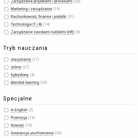
Zarządzanie projektami i procesami
20
Marketing i zarządzanie
19
Rachunkowość, finanse i podatki
31
Technologie IT i AI
14
Zarządzanie zasobami ludzkimi (HR)
9
Tryb nauczania
stacjonarny
17
online
27
hybrydowy
4
blended learning
20
Specjalne
In English
3
Promocja
16
Nowość
19
Gwarancja uruchomienia
20