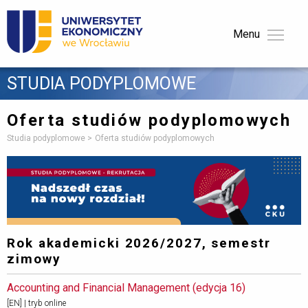
Menu 
STUDIA PODYPLOMOWE 
Oferta studiów podyplomowych
Studia podyplomowe
Oferta studiów podyplomowych
Rok akademicki 2026/2027, semestr
zimowy
Accounting and Financial Management (edycja 16) 
[EN] | tryb online