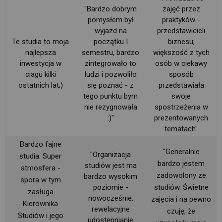
"Bardzo dobrym
zajęć przez
pomysłem był
praktyków -
wyjazd na
przedstawicieli
Te studia to moja
początku I
biznesu,
najlepsza
semestru, bardzo
większość z tych
inwestycja w
zintegrowało to 
osób w ciekawy
ciagu kilki
ludzi i pozwoliło
sposób
ostatnich lat;)
się poznać - z
przedstawiała
tego punktu bym
swoje
nie rezygnowała
spostrzeżenia w
:)"
prezentowanych
tematach"
Bardzo fajne
"Generalnie
"Organizacja
studia. Super
bardzo jestem
studiów jest ma
atmosfera -
zadowolony ze
bardzo wysokim
spora w tym
poziomie -
studiów. Świetne
zasługa
nowocześnie,
zajęcia i na pewno
Kierownika
rewelacyjne
czuję, że
Studiów i jego 
udostępnianie