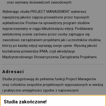
oraz wymiany doświadczeń zawodowych
Wybierając studia PROJECT MANAGEMENT wybierasz
najwyższej jakości zajęcia prowadzone przez topowych
wykładowców. Postaw na sprawdzony program studiów
wypracowywany w ciągu kilkudziesięciu edycji. Poddawany
wielokrotnej ocenie zarówno przez osoby zajmujące się
zawodowo zarządzaniem projektami jak i uczestników studiów,
którzy po każdej edycji wyrażają swoje opinie. Wysoką jakość
kształcenia potwierdza IPMA, czyli akredytacja
Międzynarodowego Stowarzyszenia Zarządzania Projektami.
Adresaci
Studia przygotowują do pełnienia funkcji Project Managerów
oraz członków zespołów projektowych wyposażonych w wiedzę
i praktyczne umiejętności zgodne z najnowszymi
międzynarodowymi standardami.
Studia zakończone!
Studia adresowane są zarówno do osób rozpoczynających