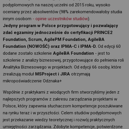
podyplomowych na naszej uczelni od 2015 roku, wysoko
oceniany przez absolwentów (98% zarekomendowałoby studia
innym osobom
- opinie uczestników studiów
).
Jedyny program w Polsce przygotowujący i pozwalający
zdać egzaminy jednocześnie do certyfikacji PRINCE2
Foundation, Scrum, AgilePM Foundation, AgileBA
Foundation (NOWOŚĆ) oraz IPMA-C i IPMA-D.
Od edycji 60 
dodane zostało szkolenie
AgileBA Foundation
- jest to 
szkolenie z analizy biznesowej, przygotowujące do pełnienia roli
Analityka Biznesowego w projektach. Od edycji 66 osoby, które
zrealizują moduł
MSProject i JIRA
otrzymają 
mikropoświadczenie Odznaka+
Wspólnie z praktykami z wiodących firm stworzyliśmy jeden z
najlepszych programów z zakresu zarządzania projektami w
Polsce, który zapewnia słuchaczom kompetencje poszukiwane
na rynku teraz i w przyszłości. Celem studiów podyplomowych
jest przekazanie wiedzy teoretycznej i rozwój praktycznych
umiejętności zarządzania. Zdobyte kompetencje, potwierdzone