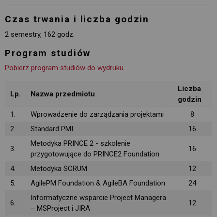
Czas trwania i liczba godzin
2 semestry, 162 godz.
Program studiów
Pobierz program studiów do wydruku
Liczba
Lp.
Nazwa przedmiotu
godzin
1.
Wprowadzenie do zarządzania projektami
8
2.
Standard PMI
16
Metodyka PRINCE 2 - szkolenie
3.
16
przygotowujące do PRINCE2 Foundation
4.
Metodyka SCRUM
12
5.
AgilePM Foundation & AgileBA Foundation
24
Informatyczne wsparcie Project Managera
6.
12
– MSProject i JIRA