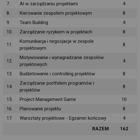
7.
AI w zarządzaniu projektami
4
8.
Kierowanie zespołem projektowym
8
9.
Team Building
4
10.
Zarządzanie ryzykiem w projektach
8
Komunikacja i negocjacje w zespole
11.
8
projektowym
Motywowanie i wynagradzanie zespołów
12.
4
projektowych
13.
Budżetowanie i controlling projektów
8
Zarządzanie portfelem programów i
14.
8
projektów
15.
Project Management Game
10
16.
Planowanie projektu
8
17.
Warsztaty projektowe - Egzamin końcowy
4
RAZEM
162