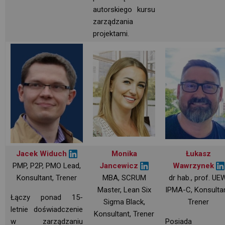
autorskiego kursu
zarządzania
projektami.
Jacek Widuch
Monika
Łukasz
PMP, P2P, PMO Lead,
Jancewicz
Wawrzynek
Konsultant, Trener
MBA, SCRUM
dr hab., prof. UEW
Master, Lean Six
IPMA-C, Konsultan
Łączy ponad 15-
Sigma Black,
Trener
letnie doświadczenie
Konsultant, Trener
w zarządzaniu
Posiada