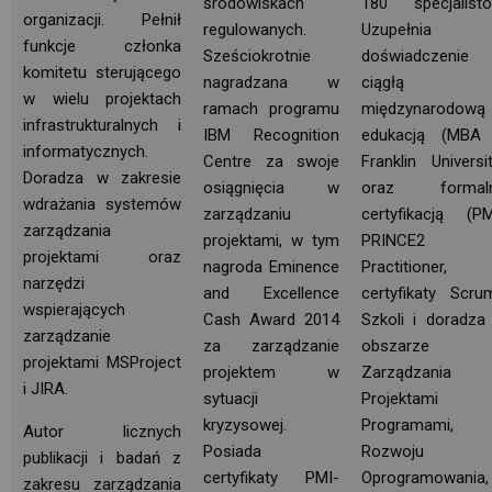
środowiskach
180 specjalistó
organizacji. Pełnił
regulowanych.
Uzupełnia
funkcje członka
Sześciokrotnie
doświadczenie
komitetu sterującego
nagradzana w
ciągłą
w wielu projektach
ramach programu
międzynarodową
infrastrukturalnych i
IBM Recognition
edukacją (MBA
informatycznych.
Centre za swoje
Franklin Universit
Doradza w zakresie
osiągnięcia w
oraz formal
wdrażania systemów
zarządzaniu
certyfikacją (PM
zarządzania
projektami, w tym
PRINCE2
projektami oraz
nagroda Eminence
Practitioner, 
narzędzi
and Excellence
certyfikaty Scrum
wspierających
Cash Award 2014
Szkoli i doradza
zarządzanie
za zarządzanie
obszarze
projektami MSProject
projektem w
Zarządzania 
i JIRA.
sytuacji
Projektami
kryzysowej.
Programami,
Autor licznych
Posiada
Rozwoju
publikacji i badań z
certyfikaty PMI-
Oprogramowania,
zakresu zarządzania