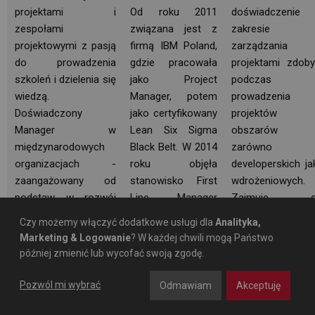
projektami i
Od roku 2011
doświadczenie
zespołami
związana jest z
zakresie
projektowymi z pasją
firmą IBM Poland,
zarządzania
do prowadzenia
gdzie pracowała
projektami zdoby
szkoleń i dzielenia się
jako Project
podczas
wiedzą.
Manager, potem
prowadzenia
Doświadczony
jako certyfikowany
projektów
Manager w
Lean Six Sigma
obszarów I
międzynarodowych
Black Belt. W 2014
zarówno
organizacjach -
roku objęła
developerskich jak
zaangażowany od
stanowisko First
wdrożeniowych.
podstaw w rozwój
Line Manager
Zajmuje s
lokalnych struktur
działu Project
doradztwem
Czy możemy włączyć dodatkowe usługi dla
Analityka,
IBM w Polsce i
Management. W
zakresie
Marketing & Logowanie
? W każdej chwili mogą Państwo
europejskiego biura
ramach swoich
doskonalenia
później zmienić lub wycofać swoją zgodę.
projektów w BD.
obowiązków
organizacji,
Jako Kierownik
zarządzała 20-
skupiając s
Pozwól mi wybrać
Odmawiam
Akceptuję
Projektów realizował
osobowym
głównie n