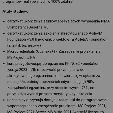
programów realizowanych w 100% zdalnie.
Atuty studiów:
certyfikat ukończenia studiów spełniających wymagania IPMA
CompetenceBaseline 4.0
certyfikat ukończenia szkolenia akredytowanego AgilePM
Foundation v.3.0 (kierownik projektów) & AgileBA Foundation
(analityk biznesowy)
Microcredentials (Odznaka+) - Zarządzanie projektami z
MSProject i JIRA
kurs przygotowujący do egzaminu PRINCE2 Foundation
wersja 2023 - 7th (możliwość przystąpienia do
akredytowanego egzaminu, nie zawiera się w opłacie za
studia). Uczestnicy poprzednich edycji osiągnęli 98%
zdawalności egzaminu, przy średnim wyniku 78%, co
potwierdza wysoki poziom merytoryczny szkolenia.
uczestnicy otrzymują dostęp akademicki do oprogramowania
wspomagającego zarządzanie projektami: MS Project 2021,
MS Project 2021 Server, MS Visio 2021 (wartość licencji to