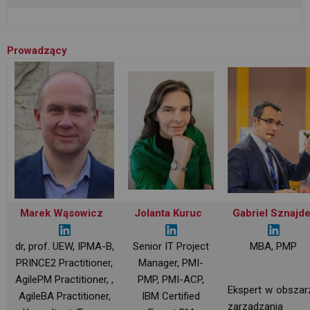
Prowadzący
Marek Wąsowicz
Jolanta Kuruc
Gabriel Sznajde
dr, prof. UEW, IPMA-B,
Senior IT Project
MBA, PMP
PRINCE2 Practitioner,
Manager, PMI-
AgilePM Practitioner, ,
PMP, PMI-ACP,
Ekspert w obszar
AgileBA Practitioner,
IBM Certified
zarządzania