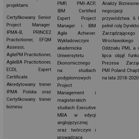
PMP, PMI-ACP,
Analizy Biznesowe
projektami.
IBM Certified
negocjacji
Certyfikowany Senior
Expert Project
przywództwa. 6 l
Project Manager
Manager i IBM
pełnił rolę Dyrekt
IPMA-B, PRINCE2
Agile Achiever.
Zarządzającego 
Practiotioner, EFQM
Wykładowczyni
Wrocławskiego
Assesor,
akademicka
Oddziału PMI, a 
AgilePM Practiotioner,
Uniwersytetu
lipca objął funkc
AgileBA Practiotioner,
Ekonomicznego
Prezesa Zarząd
ECDL Expert
na studiach
PMI Poland Chapt
Certificate.
podyplomowych
na lata 2018-2020
Akredytowany trener
Project
IPMA Polska oraz
Management i
Certyfikowany trener
magisterskich
biznesu
studiach Executive
MBA w edycji
anglojęzycznej
oraz twórczyni i
prowadząca