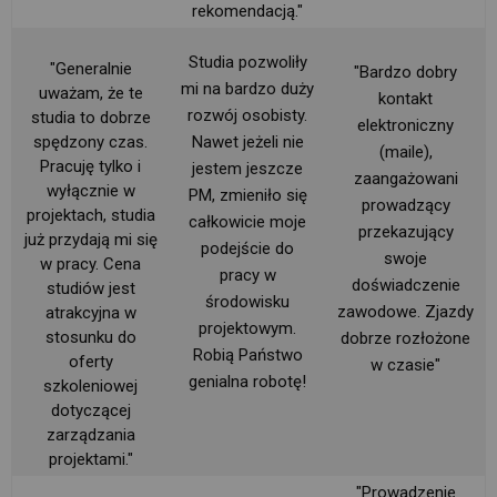
rekomendacją."
Studia pozwoliły
"Generalnie
"Bardzo dobry
mi na bardzo duży
uważam, że te
kontakt
rozwój osobisty.
studia to dobrze
elektroniczny
spędzony czas.
Nawet jeżeli nie
(maile),
Pracuję tylko i
jestem jeszcze
zaangażowani
wyłącznie w 
PM, zmieniło się
prowadzący
projektach, studia
całkowicie moje
przekazujący
już przydają mi się
podejście do
swoje
w pracy. Cena
pracy w
doświadczenie
studiów jest 
środowisku
zawodowe. Zjazdy
atrakcyjna w
projektowym.
stosunku do
dobrze rozłożone
Robią Państwo
oferty
w czasie"
genialna robotę!
szkoleniowej
dotyczącej
zarządzania 
projektami."
"Prowadzenie 