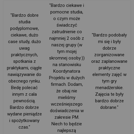
"Bardzo ciekawe i 
pomocne studia,
"Bardzo dobre
o czym może
studia
świadczyć
podyplomowe,
zatrudnienie co
ciekawe, dużo
"Bardzo podobały
najmniej 2 osób z
case study, dużo
mi się i były
naszej grupy (w
uwag
dobrze
tym mojej
praktycznych,
zorganizowane
skromnej osoby:))
spotkania z
oraz zaplanowane
na stanowisku
praktykami, ciągłe
praktyczne
Koordynatora
nawiązywanie do
elementy zajęć w
Projektu w dużych
obecnego rynku.
tym gry
firmach. Dodam,
Bedę polecać
menadżerskie.
że obaj nie
innym z cala
Zajęcia te były
mieliśmy
pewnością.
bardzo dobrze
wcześniejszego
Bardzo dobrze
dobrane."
doświadczenia w
wydane pieniądze
zakresie PM.
i spożytkowany
Niech to będzie
czas."
najlepszą