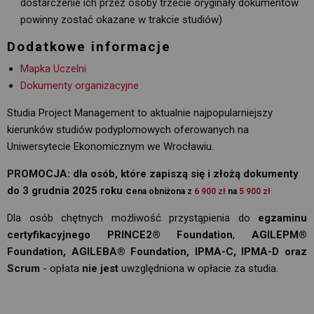
dostarczenie ich przez osoby trzecie oryginały dokumentów
powinny zostać okazane w trakcie studiów)
Dodatkowe informacje
Mapka Uczelni
Dokumenty organizacyjne
Studia Project Management to aktualnie najpopularniejszy
kierunków studiów podyplomowych oferowanych na 
Uniwersytecie Ekonomicznym we Wrocławiu.
PROMOCJA: dla osób, które zapiszą się i złożą dokumenty
do 3 grudnia 2025 roku c
ena obniżona z
6 900 zł
na 
5 900
zł
Dla osób chętnych możliwość przystąpienia do
egzaminu
certyfikacyjnego PRINCE2® Foundation
,
AGILEPM®
Foundation,
AGILEBA® Foundation,
IPMA-C, IPMA-D oraz 
Scrum
- opłata
nie jest
uwzględniona w opłacie za studia.