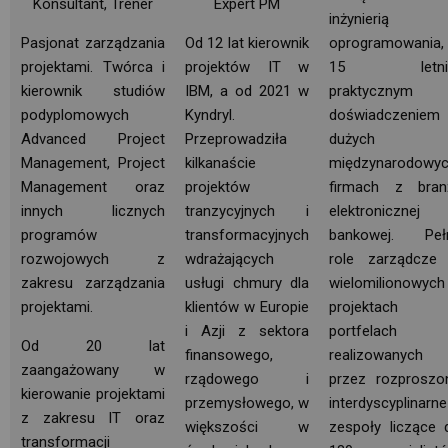
Konsultant, Trener
Expert PM
inżynierią
Pasjonat zarządzania
Od 12 lat kierownik
oprogramowania, 
projektami. Twórca i
projektów IT w
15 letni
kierownik studiów
IBM, a od 2021 w
praktycznym
podyplomowych
Kyndryl.
doświadczeniem
Advanced Project
Przeprowadziła
dużych
Management, Project
kilkanaście
międzynarodowyc
Management oraz
projektów
firmach z bran
innych licznych
tranzycyjnych i
elektronicznej
programów
transformacyjnych
bankowej. Pełn
rozwojowych z
wdrażających
role zarządcze
zakresu zarządzania
usługi chmury dla
wielomilionowych
projektami.
klientów w Europie
projektach
i Azji z sektora
portfelach
Od 20 lat
finansowego,
realizowanych
zaangażowany w
rządowego i
przez rozproszon
kierowanie projektami
przemysłowego, w
interdyscyplinarne
z zakresu IT oraz
większości w
zespoły liczące 
transformacji