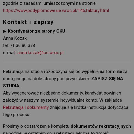
zgodnie z zasadami umieszczonymi na stronie:
https://www.podyplomowe.ue.wroc.pl/145,faktury.html
Kontakt i zapisy
▶
Koordynator ze strony CKU
Anna Kozak
tel: 71 36 80 378
e-mail: 
anna.kozak@ue.wroc.pl
Rekrutacja na studia rozpoczyna się od wypełnienia formularza
dostępnego na dole strony pod przyciskiem:
ZAPISZ SIĘ NA
STUDIA
.
Aby wygenerować niezbędne dokumenty, kandydat powinien 
założyć w naszym systemie indywidualne konto. W zakładce
Rekrutacja i dokumenty
znajduje się krótka instrukcja dotycząca 
tego procesu.
Prosimy o dostarczenie kompletu
dokumentów rekrutacyjnych
najpóźniej w ostatnim dniu rekrutacji. Można to zrobić: