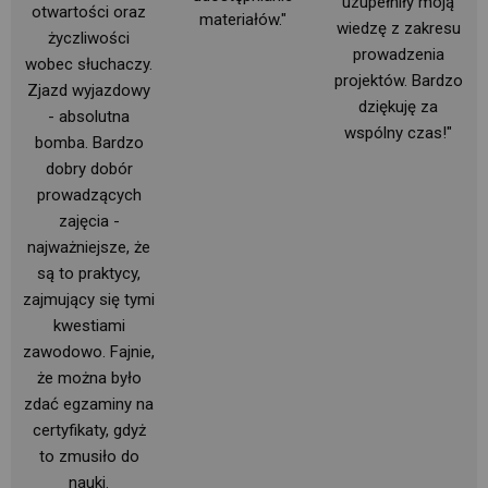
uzupełniły moją
otwartości oraz
materiałów."
wiedzę z zakresu
życzliwości
prowadzenia
wobec słuchaczy.
projektów. Bardzo
Zjazd wyjazdowy
dziękuję za
- absolutna
wspólny czas!"
bomba. Bardzo
dobry dobór
prowadzących
zajęcia -
najważniejsze, że 
są to praktycy,
zajmujący się tymi
kwestiami
zawodowo. Fajnie,
że można było
zdać egzaminy na
certyfikaty, gdyż
to zmusiło do
nauki. 