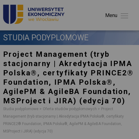
Menu 
STUDIA PODYPLOMOWE 
Project Management
(tryb
stacjonarny | Akredytacja IPMA
Polska®, certyfikaty PRINCE2®
Foundation, IPMA Polska®,
AgilePM & AgileBA Foundation,
MSProject i JIRA) (edycja 70)
Studia podyplomowe
Oferta studiów podyplomowych
Project
Management (tryb stacjonarny | Akredytacja IPMA Polska®, certyfikaty
PRINCE2® Foundation, IPMA Polska®, AgilePM & AgileBA Foundation,
MSProject i JIRA) (edycja 70)