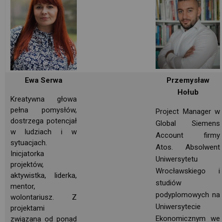
Ewa Serwa
Przemysław
Hołub
Kreatywna głowa 
pełna pomysłów,
Project Manager w
dostrzega potencjał
Global Siemens
w ludziach i w
Account firmy
sytuacjach.
Atos. Absolwent
Inicjatorka
Uniwersytetu
projektów,
Wrocławskiego i
aktywistka, liderka,
studiów
mentor, 
podyplomowych na
wolontariusz. Z
Uniwersytecie 
projektami
Ekonomicznym we
związana od ponad