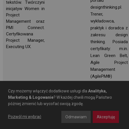
portalu
tekstów. Twórczyni
designthinking.pl. 
inicjatyw Women in 
Trener,
Project
wykładowca,
Management oraz
PMI Connect.
praktyk i doradca z
Certyfikowana
zakresu design
Project Manager, 
thinking. Posiada
Executing UX.
certyfikaty: m.in.
Lean Green Belt,
Agile Project
Management
(AgilePM®)
Foundation, Agile
Project
Czy możemy włączyć dodatkowe usługi dla
Analityka,
Management
Marketing & Logowanie
? W każdej chwili mogą Państwo
(AgilePM®) 
później zmienić lub wycofać swoją zgodę.
Practitioner
Pozwól mi wybrać
Odmawiam
Akceptuję