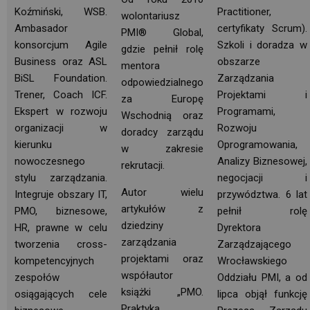
Koźmiński, WSB.
Practitioner, 
wolontariusz 
Ambasador
certyfikaty Scrum).
PMI® Global,
konsorcjum Agile 
Szkoli i doradza w
gdzie pełnił rolę
Business oraz ASL
obszarze
mentora
BiSL Foundation.
Zarządzania 
odpowiedzialnego
Trener, Coach ICF.
Projektami i
za Europę
Ekspert w rozwoju 
Programami,
Wschodnią oraz
organizacji w
Rozwoju
doradcy zarządu
kierunku
Oprogramowania,
w zakresie
nowoczesnego
Analizy Biznesowej,
rekrutacji.
stylu zarządzania.
negocjacji i
Autor wielu
Integruje obszary IT, 
przywództwa. 6 lat
artykułów z 
PMO, biznesowe,
pełnił rolę
dziedziny
HR, prawne w celu
Dyrektora
zarządzania
tworzenia cross-
Zarządzającego 
projektami oraz
kompetencyjnych
Wrocławskiego
współautor
zespołów
Oddziału PMI, a od
książki „PMO.
osiągających cele
lipca objął funkcję
Praktyka