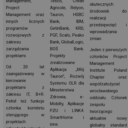
Management,
Tesco, Credit
skutecznych
Project
Agricole, Relyon,
środowisk do
Management oraz
Tauron, HSBC
realizacji
innych licznych
Bank, IBM,
przedsięwzięć i
programów
GetinBank, KRD, 
wprowadzania 
rozwojowych z
PGF, Scalo, Peako
zmian.
zakresu
Bank, GlobalLogic,
zarządzania
BOŚ Bank.
Jeden z pierwszych
projektami.
Projekty 
członków Project
zrealizowane:
Management
Od 20 lat
Aplikacja „Mój 
Institute Poland 
zaangażowany w
Tauron”, Rozwój
Chapter oraz
kierowanie
Systemu OLR dla
współzałożyciel
projektami z
Ministerstwa
wrocławskiego
zakresu IT, B+R.
Zdrowia, e-
oddziału. Członek
Pełnił też funkcje
Mobilty, Aplikacje
zespołu
członka komitetu
PZU i LINK4.
tworzącego
sterującego w
SmartHome i 
aktualnie nowy
projektach
inne.
globalny standard