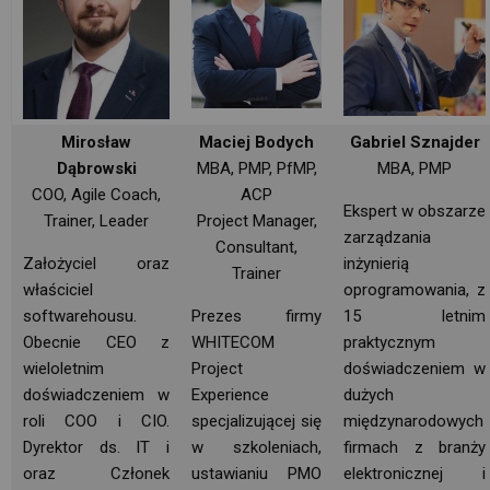
Mirosław
Maciej Bodych
Gabriel Sznajder
Dąbrowski
MBA, PMP, PfMP,
MBA, PMP
COO, Agile Coach,
ACP
Ekspert w obszarze
Trainer, Leader
Project Manager,
zarządzania
Consultant,
Założyciel oraz
inżynierią
Trainer
właściciel
oprogramowania, z 
softwarehousu.
Prezes firmy
15 letnim
Obecnie CEO z 
WHITECOM
praktycznym
wieloletnim
Project
doświadczeniem w
doświadczeniem w
Experience
dużych
roli COO i CIO.
specjalizującej się
międzynarodowych 
Dyrektor ds. IT i
w szkoleniach,
firmach z branży
oraz Członek
ustawianiu PMO
elektronicznej i