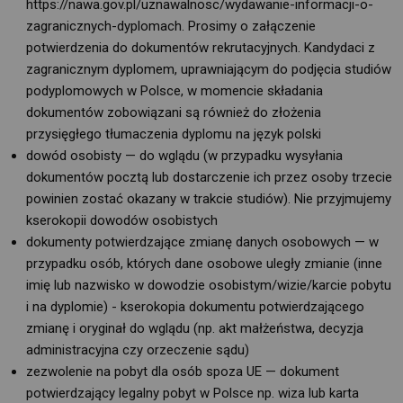
https://nawa.gov.pl/uznawalnosc/wydawanie-informacji-o-
zagranicznych-dyplomach. Prosimy o załączenie
potwierdzenia do dokumentów rekrutacyjnych. Kandydaci z
zagranicznym dyplomem, uprawniającym do podjęcia studiów
podyplomowych w Polsce, w momencie składania
dokumentów zobowiązani są również do złożenia
przysięgłego tłumaczenia dyplomu na język polski
dowód osobisty — do wglądu (w przypadku wysyłania
dokumentów pocztą lub dostarczenie ich przez osoby trzecie
powinien zostać okazany w trakcie studiów). Nie przyjmujemy
kserokopii dowodów osobistych
dokumenty potwierdzające zmianę danych osobowych — w
przypadku osób, których dane osobowe uległy zmianie (inne
imię lub nazwisko w dowodzie osobistym/wizie/karcie pobytu
i na dyplomie) - kserokopia dokumentu potwierdzającego
zmianę i oryginał do wglądu (np. akt małżeństwa, decyzja
administracyjna czy orzeczenie sądu)
zezwolenie na pobyt dla osób spoza UE — dokument
potwierdzający legalny pobyt w Polsce np. wiza lub karta