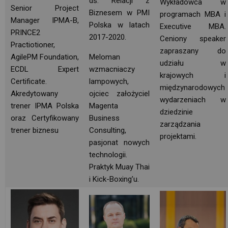
ds. Relacji z
Wykładowca w
Senior Project
Biznesem w PMI
programach MBA i
Manager IPMA-B,
Polska w latach
Executive MBA.
PRINCE2
2017-2020.
Ceniony speaker 
Practiotioner,
zapraszany do
AgilePM Foundation,
Meloman
udziału w
ECDL Expert
wzmacniaczy
krajowych i
Certificate.
lampowych,
międzynarodowych
Akredytowany
ojciec założyciel
wydarzeniach w 
trener IPMA Polska
Magenta
dziedzinie
oraz Certyfikowany
Business
zarządzania
trener biznesu
Consulting,
projektami.
pasjonat nowych
technologii.
Praktyk Muay Thai
i Kick-Boxing’u.