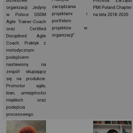
biznesowe
Prezesa Zarządu 
zarządzania
organizacji. Jedyny
PMI Poland Chapter
projektami i
w Polsce DSDM
na lata 2018-2020.
portfelem
Agile Trainer-Coach
projektów w
oraz Certified
organizacji”.
Disciplined Agile
Coach. Praktyk z
metodycznym
podejściem
nastawiony na
zespół skupiający
się na produkcie.
Promotor agile,
lean, umiejętności
miękkich oraz
podejścia
procesowego.