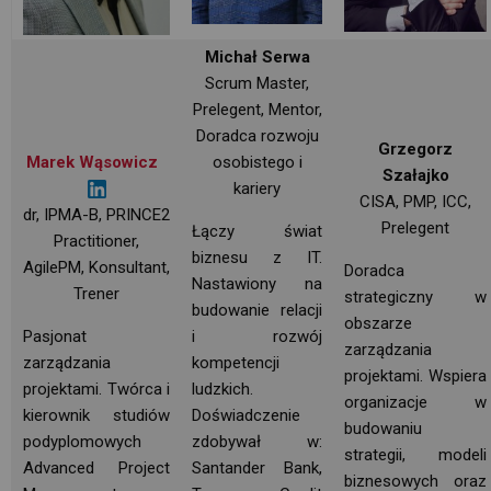
Michał Serwa
Scrum Master,
Prelegent, Mentor,
Doradca rozwoju
Grzegorz
Marek Wąsowicz
osobistego i
Szałajko
kariery
CISA, PMP, ICC,
dr, IPMA-B, PRINCE2
Prelegent
Łączy świat 
Practitioner,
biznesu z IT.
AgilePM, Konsultant,
Doradca
Nastawiony na
Trener
strategiczny w
budowanie relacji
obszarze
Pasjonat
i rozwój
zarządzania
zarządzania
kompetencji 
projektami. Wspiera 
projektami. Twórca i
ludzkich.
organizacje w
kierownik studiów
Doświadczenie 
budowaniu
podyplomowych
zdobywał w:
strategii, modeli
Advanced Project
Santander Bank, 
biznesowych oraz 