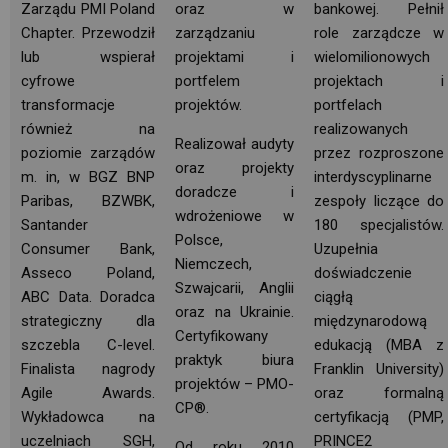
Zarządu PMI Poland
oraz w
bankowej. Pełnił
Chapter. Przewodził
zarządzaniu
role zarządcze w
lub wspierał
projektami i
wielomilionowych
cyfrowe 
portfelem 
projektach i
transformacje
projektów.
portfelach
również na
realizowanych
Realizował audyty
poziomie zarządów
przez rozproszone 
oraz projekty
m. in, w BGZ BNP
interdyscyplinarne
doradcze i
Paribas, BZWBK, 
zespoły liczące do
wdrożeniowe w 
Santander
180 specjalistów.
Polsce,
Consumer Bank,
Uzupełnia
Niemczech,
Asseco Poland,
doświadczenie
Szwajcarii, Anglii
ABC Data. Doradca
ciągłą
oraz na Ukrainie.
strategiczny dla
międzynarodową
Certyfikowany 
szczebla C-level.
edukacją (MBA z
praktyk biura
Finalista nagrody
Franklin University)
projektów – PMO-
Agile Awards.
oraz formalną
CP®.
Wykładowca na
certyfikacją (PMP,
uczelniach SGH,
PRINCE2
Od roku 2010