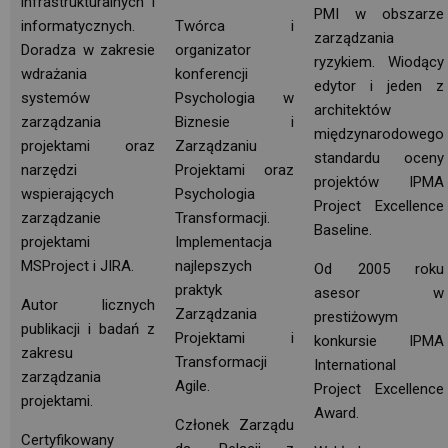
infrastrukturalnych i
PMI w obszarze
informatycznych.
Twórca i
zarządzania
Doradza w zakresie
organizator
ryzykiem. Wiodący
wdrażania
konferencji
edytor i jeden z
systemów
Psychologia w
architektów
zarządzania
Biznesie i
międzynarodowego 
projektami oraz
Zarządzaniu
standardu oceny
narzędzi
Projektami oraz 
projektów IPMA
wspierających
Psychologia
Project Excellence
zarządzanie
Transformacji.
Baseline. 
projektami
Implementacja
MSProject i JIRA.
najlepszych
Od 2005 roku
praktyk 
asesor w
Autor licznych
Zarządzania
prestiżowym
publikacji i badań z
Projektami i
konkursie IPMA
zakresu
Transformacji
International
zarządzania
Agile.
Project Excellence 
projektami.
Award.
Członek Zarządu
Certyfikowany