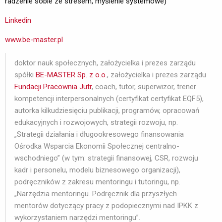
radzenie sobie ze stresem, myślenie systemowe)
Linkedin
www.be-master.pl
doktor nauk społecznych, założycielka i prezes zarządu
spółki
BE-MASTER Sp. z o.o.
, założycielka i prezes zarządu
Fundacji Pracownia Jutr
, coach, tutor, superwizor, trener
kompetencji interpersonalnych (certyfikat certyfikat EQF5),
autorka kilkudziesięciu publikacji, programów, opracowań
edukacyjnych i rozwojowych, strategii rozwoju, np.
„Strategii działania i długookresowego finansowania
Ośrodka Wsparcia Ekonomii Społecznej centralno-
wschodniego” (w tym: strategii finansowej, CSR, rozwoju
kadr i personelu, modelu biznesowego organizacji),
podręczników z zakresu mentoringu i tutoringu, np.
„Narzędzia mentoringu. Podręcznik dla przyszłych
mentorów dotyczący pracy z podopiecznymi nad IPKK z
wykorzystaniem narzędzi mentoringu”.