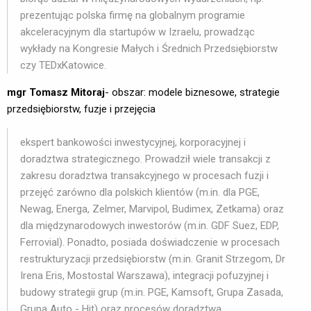
prezentując polska firmę na globalnym programie
akceleracyjnym dla startupów w Izraelu, prowadząc
wykłady na Kongresie Małych i Średnich Przedsiębiorstw
czy TEDxKatowice.
mgr Tomasz Mitoraj
- obszar: modele biznesowe, strategie
przedsiębiorstw, fuzje i przejęcia
ekspert bankowości inwestycyjnej, korporacyjnej i
doradztwa strategicznego. Prowadził wiele transakcji z
zakresu doradztwa transakcyjnego w procesach fuzji i
przejęć zarówno dla polskich klientów (m.in. dla PGE,
Newag, Energa, Zelmer, Marvipol, Budimex, Zetkama) oraz
dla międzynarodowych inwestorów (m.in. GDF Suez, EDP,
Ferrovial). Ponadto, posiada doświadczenie w procesach
restrukturyzacji przedsiębiorstw (m.in. Granit Strzegom, Dr
Irena Eris, Mostostal Warszawa), integracji pofuzyjnej i
budowy strategii grup (m.in. PGE, Kamsoft, Grupa Zasada,
Grupa Auto - Hit) oraz procesów doradztwa