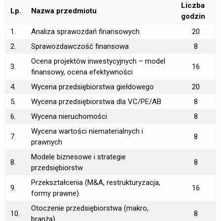
Liczba
Lp.
Nazwa przedmiotu
godzin
1.
Analiza sprawozdań finansowych
20
2.
Sprawozdawczość finansowa
8
Ocena projektów inwestycyjnych – model
3.
16
finansowy, ocena efektywności
4.
Wycena przedsiębiorstwa giełdowego
20
5.
Wycena przedsiębiorstwa dla VC/PE/AB
8
6.
Wycena nieruchomości
8
Wycena wartości niematerialnych i
7.
8
prawnych
Modele biznesowe i strategie
8.
8
przedsiębiorstw
Przekształcenia (M&A, restrukturyzacja,
9.
16
formy prawne)
Otoczenie przedsiębiorstwa (makro,
10.
8
branża)