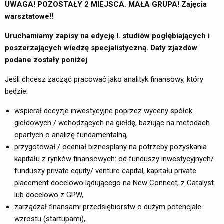
UWAGA! POZOSTAŁY 2 MIEJSCA. MAŁA GRUPA! Zajęcia
warsztatowe!!
Uruchamiamy zapisy na edycję I. studiów pogłębiających i
poszerzających wiedzę specjalistyczną. Daty zjazdów
podane zostały poniżej
Jeśli chcesz zacząć pracować jako analityk finansowy, który
będzie:
wspierał decyzje inwestycyjne poprzez wyceny spółek
giełdowych / wchodzących na giełdę, bazując na metodach
opartych o analizę fundamentalną,
przygotował / oceniał biznesplany na potrzeby pozyskania
kapitału z rynków finansowych: od funduszy inwestycyjnych/
funduszy private equity/ venture capital, kapitału private
placement docelowo lądującego na New Connect, z Catalyst
lub docelowo z GPW,
zarządzał finansami przedsiębiorstw o dużym potencjale
wzrostu (startupami),