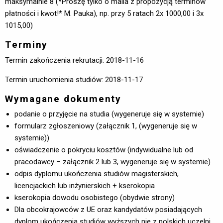
maksymalnie 8 (*Proszę tylko o maila z propozycją terminów
płatności i kwot!* M. Pauka), np. przy 5 ratach 2x 1000,00 i 3x
1015,00)
Terminy
Termin zakończenia rekrutacji: 2018-11-16
Termin uruchomienia studiów: 2018-11-17
Wymagane dokumenty
podanie o przyjęcie na studia (wygeneruje się w systemie)
formularz zgłoszeniowy (załącznik 1, (wygeneruje się w
systemie))
oświadczenie o pokryciu kosztów (indywidualne lub od
pracodawcy – załącznik 2 lub 3, wygeneruje się w systemie)
odpis dyplomu ukończenia studiów magisterskich,
licencjackich lub inżynierskich + kserokopia
kserokopia dowodu osobistego (obydwie strony)
Dla obcokrajowców z UE oraz kandydatów posiadających
dyplom ukończenia studiów wyższych nie z polskich uczelni