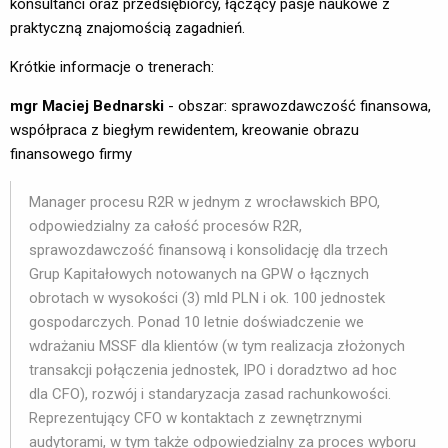
konsultanci oraz przedsiębiorcy, łączący pasje naukowe z
praktyczną znajomością zagadnień.
Krótkie informacje o trenerach:
mgr Maciej Bednarski
- obszar: sprawozdawczość finansowa, 
współpraca z biegłym rewidentem, kreowanie obrazu
finansowego firmy
Manager procesu R2R w jednym z wrocławskich BPO,
odpowiedzialny za całość procesów R2R,
sprawozdawczość finansową i konsolidację dla trzech
Grup Kapitałowych notowanych na GPW o łącznych
obrotach w wysokości (3) mld PLN i ok. 100 jednostek
gospodarczych. Ponad 10 letnie doświadczenie we
wdrażaniu MSSF dla klientów (w tym realizacja złożonych
transakcji połączenia jednostek, IPO i doradztwo ad hoc
dla CFO), rozwój i standaryzacja zasad rachunkowości.
Reprezentujący CFO w kontaktach z zewnętrznymi
audytorami, w tym także odpowiedzialny za proces wyboru