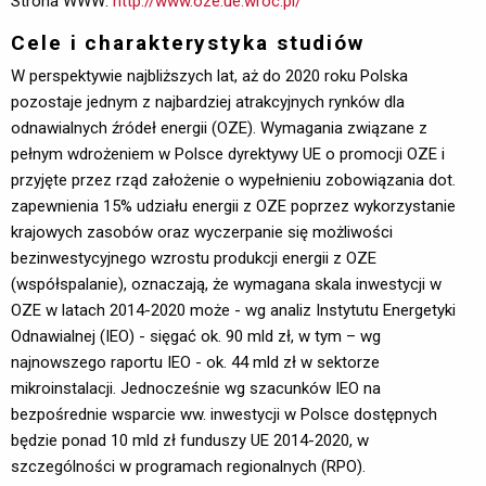
Strona WWW:
http://www.oze.ue.wroc.pl/
Cele i charakterystyka studiów
W perspektywie najbliższych lat, aż do 2020 roku Polska
pozostaje jednym z najbardziej atrakcyjnych rynków dla
odnawialnych źródeł energii (OZE). Wymagania związane z
pełnym wdrożeniem w Polsce dyrektywy UE o promocji OZE i
przyjęte przez rząd założenie o wypełnieniu zobowiązania dot.
zapewnienia 15% udziału energii z OZE poprzez wykorzystanie
krajowych zasobów oraz wyczerpanie się możliwości
bezinwestycyjnego wzrostu produkcji energii z OZE
(współspalanie), oznaczają, że wymagana skala inwestycji w
OZE w latach 2014-2020 może - wg analiz Instytutu Energetyki
Odnawialnej (IEO) - sięgać ok. 90 mld zł, w tym – wg
najnowszego raportu IEO - ok. 44 mld zł w sektorze
mikroinstalacji. Jednocześnie wg szacunków IEO na
bezpośrednie wsparcie ww. inwestycji w Polsce dostępnych
będzie ponad 10 mld zł funduszy UE 2014-2020, w
szczególności w programach regionalnych (RPO).