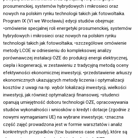
prosumenckiej, systemów hybrydowych i mikrosieci oraz
nowych na polskim rynku technologii takich jak fotowoltaika. 
Program IX (VI we Wrocławiu) edycji studiów obejmuje:
•omówienie specjalnej roli energetyki prosumenckiej, systemów
hybrydowych i mikrosieci oraz nowych na polskim rynku
technologii takich jak fotowoltaika; •szczegółowe omówienie
metody LCOE w odniesieniu do kompleksowej analizy
porównawczej instalacji OZE do produkcji energii elektrycznej,
ciepła i kogeneracji, w zestawieniu z tradycyjną metodą oceny
efektywności ekonomicznej inwestycji; •przedstawienie arkuszy
ekonomicznych ukazujących metody liczenia i optymalizacji
kosztów z uwagi na np. wybór lokalizacji inwestycji, wielkości
inwestycji, jak również optymalizacji finansowej; •studenci
opanują umiejętność doboru technologii OZE, opracowywania
studiów wykonalności i wniosków o kredyt i dotacje (zgodnie z
nowymi wymaganiami UE) na wybrane inwestycje; •znaczna
część zajęć prowadzona jest w formie warsztatów i analiz
konkretnych przypadków (tzw. business case study), które są