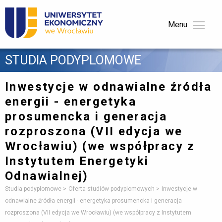
Menu 
STUDIA PODYPLOMOWE 
Inwestycje w odnawialne źródła
energii - energetyka
prosumencka i generacja
rozproszona (VII edycja we
Wrocławiu)
(we współpracy z
Instytutem Energetyki
Odnawialnej)
Studia podyplomowe
Oferta studiów podyplomowych
Inwestycje w
odnawialne źródła energii - energetyka prosumencka i generacja
rozproszona (VII edycja we Wrocławiu) (we współpracy z Instytutem