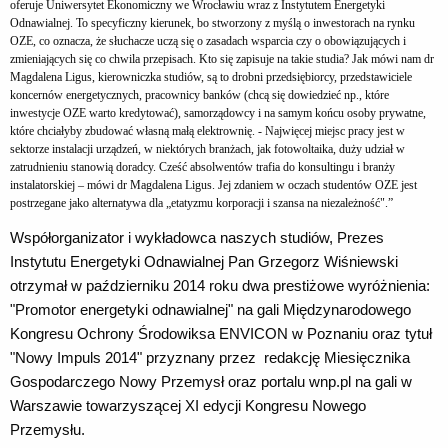
oferuje Uniwersytet Ekonomiczny we Wrocławiu wraz z Instytutem Energetyki
Odnawialnej. To specyficzny kierunek, bo stworzony z myślą o inwestorach na rynku
OZE, co oznacza, że słuchacze uczą się o zasadach wsparcia czy o obowiązujących i
zmieniających się co chwila przepisach. Kto się zapisuje na takie studia? Jak mówi nam dr
Magdalena Ligus, kierowniczka studiów, są to drobni przedsiębiorcy, przedstawiciele
koncernów energetycznych, pracownicy banków (chcą się dowiedzieć np., które
inwestycje OZE warto kredytować), samorządowcy i na samym końcu osoby prywatne,
które chciałyby zbudować własną małą elektrownię. - Najwięcej miejsc pracy jest w
sektorze instalacji urządzeń, w niektórych branżach, jak fotowoltaika, duży udział w
zatrudnieniu stanowią doradcy. Cześć absolwentów trafia do konsultingu i branży
instalatorskiej – mówi dr Magdalena Ligus. Jej zdaniem w oczach studentów OZE jest
postrzegane jako alternatywa dla „etatyzmu korporacji i szansa na niezależność".”
Współorganizator i wykładowca naszych studiów, Prezes
Instytutu Energetyki Odnawialnej Pan Grzegorz Wiśniewski
otrzymał w październiku 2014 roku dwa prestiżowe wyróżnienia:
"Promotor energetyki odnawialnej" na gali Międzynarodowego
Kongresu Ochrony Środowiksa ENVICON w Poznaniu oraz tytuł
"Nowy Impuls 2014" przyznany przez redakcję Miesięcznika
Gospodarczego Nowy Przemysł oraz portalu wnp.pl 
na gali w
Warszawie towarzyszącej XI edycji Kongresu Nowego
Przemysłu.