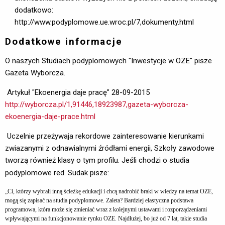
dodatkowo:
http://www.podyplomowe.ue.wroc.pl/7,dokumenty.html
Dodatkowe informacje
O naszych Studiach podyplomowych "Inwestycje w OZE" pisze
Gazeta Wyborcza.
Artykuł "Ekoenergia daje pracę" 28-09-2015 
http://wyborcza.pl/1,91446,18923987,gazeta-wyborcza-
ekoenergia-daje-prace.html
Uczelnie przeżywaja rekordowe zainteresowanie kierunkami 
zwiazanymi z odnawialnymi źródłami energii, Szkoły zawodowe
tworzą również klasy o tym profilu. Jeśli chodzi o studia
podyplomowe red. Sudak pisze:
„Ci, którzy wybrali inną ścieżkę edukacji i chcą nadrobić braki w wiedzy na temat OZE,
mogą się zapisać na studia podyplomowe. Zaleta? Bardziej elastyczna podstawa
programowa, która może się zmieniać wraz z kolejnymi ustawami i rozporządzeniami
wpływającymi na funkcjonowanie rynku OZE. Najdłużej, bo już od 7 lat, takie studia