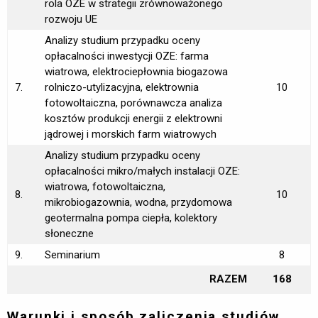
rola OZE w strategii zrównoważonego
rozwoju UE
Analizy studium przypadku oceny
opłacalności inwestycji OZE: farma
wiatrowa, elektrociepłownia biogazowa
7.
rolniczo-utylizacyjna, elektrownia
10
fotowoltaiczna, porównawcza analiza
kosztów produkcji energii z elektrowni
jądrowej i morskich farm wiatrowych
Analizy studium przypadku oceny
opłacalności mikro/małych instalacji OZE:
wiatrowa, fotowoltaiczna,
8.
10
mikrobiogazownia, wodna, przydomowa
geotermalna pompa ciepła, kolektory
słoneczne
9.
Seminarium
8
RAZEM
168
Warunki i sposób zaliczenia studiów