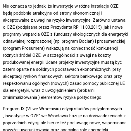
Nie oznacza to jednak, że inwestycje w różne instalacje OZE
będą podobnie atrakcyjne od strony ekonomicznej i
akceptowalne z uwagi na ryzyko inwestycyjne. Zarówno ustawa
o OZE (podpisana przez Prezydenta RP 11.03.2015), jak i nowe
programy wsparcia OZE z funduszy ekologicznych dla energetyki
odnawialnej rozproszonej (np. program Bocian) i prosumenckiej
(program Prosument) wskazują na konieczność konkurencji
różnych źródeł OZE, w szczególności z uwagi na koszty
produkowanej energii. Udane projekty inwestycyjne muszą być
zatem oparte na solidnych podstawach ekonomicznych, przy
akceptacji rynków finansowych, sektora bankowego oraz przy
respektowaniu ogólnych (nowych) zasad pomocy publicznej UE
dla energetyki, wraz z uwzględnieniem (próbami
zminimalizowania ) elementów ryzyka politycznego.
Program IX (VI we Wrocławiu) edycji studiów podyplomowych
„Inwestycje w OZE” we Wrocławiu bazuje na doświadczeniach z
poprzednich edycji, ale bierze też pod uwagę nowe, wspominane
powyżej uwarunkowania oraz specjalną rolę energetyki