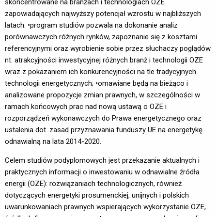
skoncentrowane na branżach i technologiach OZE
zapowiadających najwyższy potencjał wzrostu w najbliższych
latach. •program studiów pozwala na dokonanie analiz
porównawczych różnych rynków, zapoznanie się z kosztami
referencyjnymi oraz wyrobienie sobie przez słuchaczy poglądów
nt. atrakcyjności inwestycyjnej różnych branż i technologii OZE
wraz z pokazaniem ich konkurencyjności na tle tradycyjnych
technologii energetycznych; •omawiane będą na bieżąco i
analizowane propozycje zmian prawnych, w szczególności w
ramach końcowych prac nad nową ustawą o OZE i
rozporządzeń wykonawczych do Prawa energetycznego oraz
ustalenia dot. zasad przyznawania funduszy UE na energetykę
odnawialną na lata 2014-2020.
Celem studiów podyplomowych jest przekazanie aktualnych i
praktycznych informacji o inwestowaniu w odnawialne źródła
energii (OZE): rozwiązaniach technologicznych, również
dotyczących energetyki prosumenckiej, unijnych i polskich
uwarunkowaniach prawnych wspierających wykorzystanie OZE,