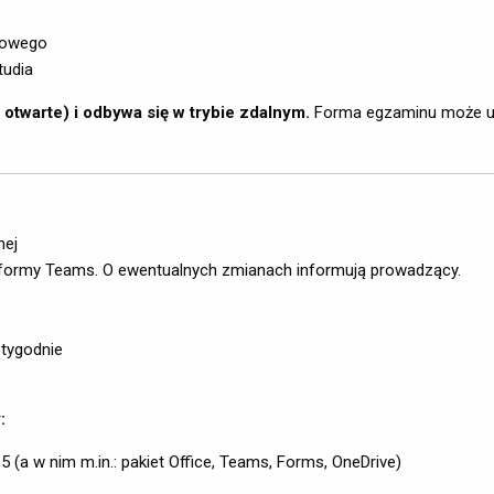
cowego
tudia
twarte) i odbywa się w trybie zdalnym.
Forma egzaminu może ulec
nej
tformy Teams. O ewentualnych zmianach informują prowadzący.
 tygodnie
:
 (a w nim m.in.: pakiet Office, Teams, Forms, OneDrive)