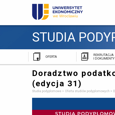
STUDIA PODY
REKRUTACJA
OFERTA
I DOKUMENTY
Doradztwo podatk
(edycja 31)
Studia podyplomowe
Oferta studiów podyplomowych
D