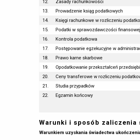
12.
Zasady rachunkowości
13.
Prowadzenie ksiąg podatkowych
14.
Księgi rachunkowe w rozliczeniu podat
15.
Podatki w sprawozdawczości finansowe
16.
Kontrola podatkowa
17.
Postępowanie egzekucyjne w administrac
18.
Prawo karne skarbowe
19.
Opodatkowanie przekształceń przedsięb
20.
Ceny transferowe w rozliczeniu podatk
21.
Studia przypadków
22.
Egzamin końcowy
Warunki i sposób zaliczenia
Warunkiem uzyskania świadectwa ukończenia 