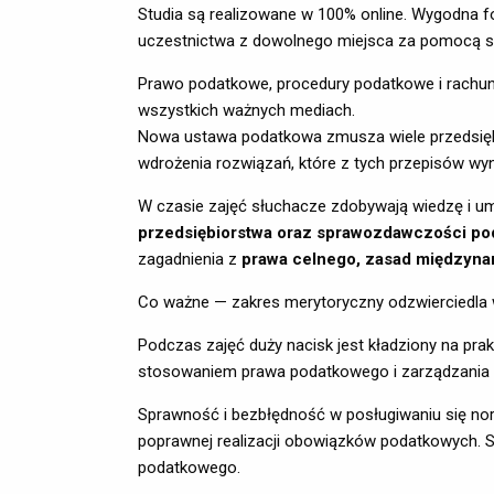
Studia są realizowane w 100% online. Wygodna fo
uczestnictwa z dowolnego miejsca za pomocą s
Prawo podatkowe, procedury podatkowe i rachunk
wszystkich ważnych mediach.
Nowa ustawa podatkowa zmusza wiele przedsiębior
wdrożenia rozwiązań, które z tych przepisów wyn
W czasie zajęć słuchacze zdobywają wiedzę i um
przedsiębiorstwa oraz sprawozdawczości po
zagadnienia z
prawa celnego, zasad międzyna
Co ważne — zakres merytoryczny odzwierciedla 
Podczas zajęć duży nacisk jest kładziony na pr
stosowaniem prawa podatkowego i zarządzania p
Sprawność i bezbłędność w posługiwaniu się no
poprawnej realizacji obowiązków podatkowych. 
podatkowego.