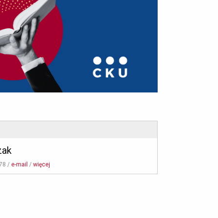
zak
78 / 
e-mail
/ 
więcej