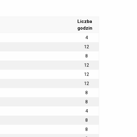
Liczba
godzin
4
12
8
12
12
12
8
8
4
8
8