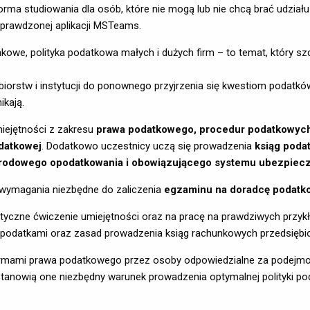
rma studiowania dla osób, które nie mogą lub nie chcą brać udział
prawdzonej aplikacji MSTeams.
owe, polityka podatkowa małych i dużych firm – to temat, który sz
stw i instytucji do ponownego przyjrzenia się kwestiom podatków i
ikają.
iejętności z zakresu
prawa podatkowego, procedur podatkowych 
datkowej
. Dodatkowo uczestnicy uczą się prowadzenia
ksiąg poda
rodowego opodatkowania i obowiązującego systemu ubezpiec
wymagania niezbędne do zaliczenia
egzaminu na doradcę podatk
aktyczne ćwiczenie umiejętności oraz na pracę na prawdziwych przy
odatkami oraz zasad prowadzenia ksiąg rachunkowych przedsiębiors
rmami prawa podatkowego przez osoby odpowiedzialne za podejmowa
Stanowią one niezbędny warunek prowadzenia optymalnej polityki p