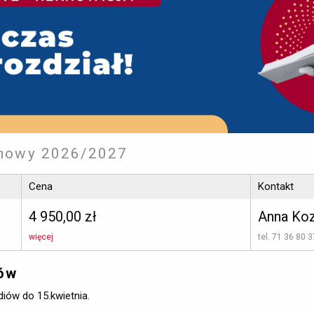
imowy 2026/2027
Cena
Kontakt
4 950,00 zł
Anna Ko
więcej
tel. 71 36 80 3
iów
iów do 15.kwietnia.