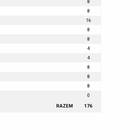
8
8
16
8
8
4
4
8
8
8
0
RAZEM
176