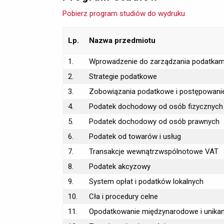
Pobierz program studiów do wydruku
Lp.
Nazwa przedmiotu
1.
Wprowadzenie do zarządzania podatkam
2.
Strategie podatkowe
3.
Zobowiązania podatkowe i postępowani
4.
Podatek dochodowy od osób fizycznych
5.
Podatek dochodowy od osób prawnych
6.
Podatek od towarów i usług
7.
Transakcje wewnątrzwspólnotowe VAT
8.
Podatek akcyzowy
9.
System opłat i podatków lokalnych
10.
Cła i procedury celne
11.
Opodatkowanie międzynarodowe i unika