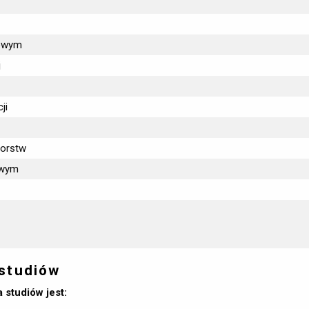
kowym
j
ji
iorstw
owym
 studiów
studiów jest: