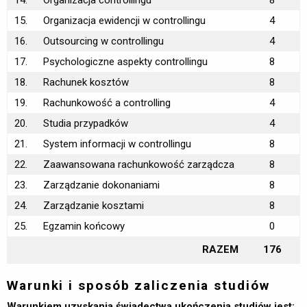
15.
Organizacja ewidencji w controllingu
4
16.
Outsourcing w controllingu
4
17.
Psychologiczne aspekty controllingu
8
18.
Rachunek kosztów
8
19.
Rachunkowość a controlling
4
20.
Studia przypadków
4
21.
System informacji w controllingu
8
22.
Zaawansowana rachunkowość zarządcza
8
23.
Zarządzanie dokonaniami
8
24.
Zarządzanie kosztami
8
25.
Egzamin końcowy
0
RAZEM
176
Warunki i sposób zaliczenia studiów
Warunkiem uzyskania świadectwa ukończenia studiów jest: