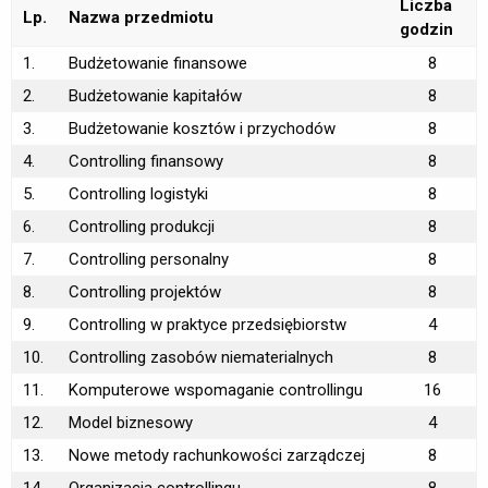
Liczba
Lp.
Nazwa przedmiotu
godzin
1.
Budżetowanie finansowe
8
2.
Budżetowanie kapitałów
8
3.
Budżetowanie kosztów i przychodów
8
4.
Controlling finansowy
8
5.
Controlling logistyki
8
6.
Controlling produkcji
8
7.
Controlling personalny
8
8.
Controlling projektów
8
9.
Controlling w praktyce przedsiębiorstw
4
10.
Controlling zasobów niematerialnych
8
11.
Komputerowe wspomaganie controllingu
16
12.
Model biznesowy
4
13.
Nowe metody rachunkowości zarządczej
8
14.
Organizacja controllingu
8