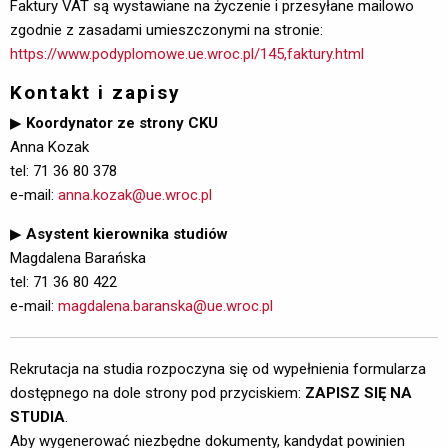
Faktury VAT są wystawiane na życzenie i przesyłane mailowo
zgodnie z zasadami umieszczonymi na stronie:
https://www.podyplomowe.ue.wroc.pl/145,faktury.html
Kontakt i zapisy
▶
Koordynator ze strony CKU
Anna Kozak
tel: 71 36 80 378
e-mail: 
anna.kozak@ue.wroc.pl
▶
Asystent kierownika studiów
Magdalena Barańska
tel: 71 36 80 422
e-mail: 
magdalena.baranska@ue.wroc.pl
Rekrutacja na studia rozpoczyna się od wypełnienia formularza
dostępnego na dole strony pod przyciskiem:
ZAPISZ SIĘ NA
STUDIA
.
Aby wygenerować niezbędne dokumenty, kandydat powinien 