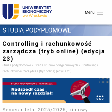
Menu 
STUDIA PODYPLOMOWE 
Controlling i rachunkowość
zarządcza
(tryb online) (edycja
23)
Studia podyplomowe
Oferta studiów podyplomowych
Controlling i
rachunkowość zarządcza (tryb online) (edycja 23)
Semestr letni 2025/2026, zimowy