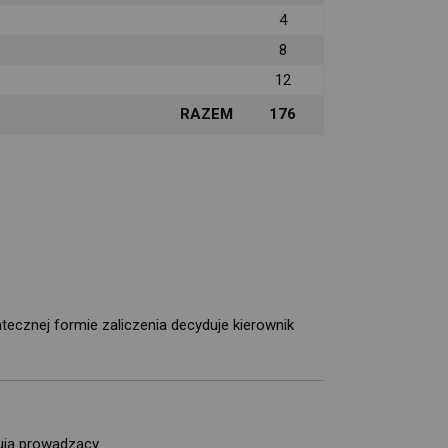
4
8
12
RAZEM
176
cznej formie zaliczenia decyduje kierownik 
ują prowadzący