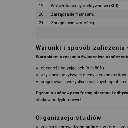
19.
Wskaźniki oceny efektywności (KPI)
20.
Zarządzanie finansami
21.
Zarządzanie wartością
Warunki i sposób zaliczenia
Warunkiem uzyskania świadectwa ukończenia 
obecność na zajęciach (min 80%)
uzyskanie pozytywnej oceny z egzaminu koń
uregulowanie wszystkich należnych opłat za s
Egzamin końcowy ma formę pisemną i odbywa 
studiów podyplomowych.
Organizacja studiów
zajęcia są prowadzone
online
– w formie zda