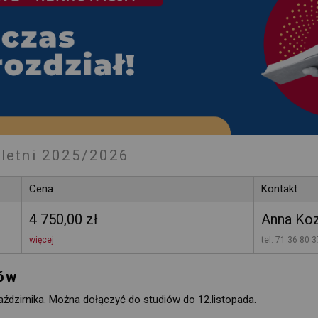
letni 2025/2026
Cena
Kontakt
4 750,00 zł
Anna Ko
więcej
tel. 71 36 80 3
iów
ździrnika. Można dołączyć do studiów do 12.listopada.