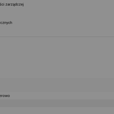
ści zarządczej
ycznych
erowo