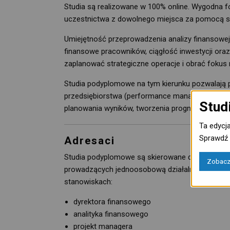
Studia są realizowane w 100% online. Wygodna fo
uczestnictwa z dowolnego miejsca za pomocą s
Umiejętność przeprowadzenia analizy finansowej 
finansowe pracowników, ciągłość inwestycji oraz
zaplanować strategiczne operacje i obrać fokus 
Studia podyplomowe na tym kierunku pozwalają 
przedsiębiorstwa (performance management). W tr
Stud
planowania wyników, tworzenia prognoz i szacow
Ta edycj
Sprawdź 
Adresaci
Studia podyplomowe są skierowane do pracownikó
Zobacz 
prowadzących jednoosobową działalność gospodar
stanowiskach:
dyrektora finansowego
analityka finansowego
projekt managera