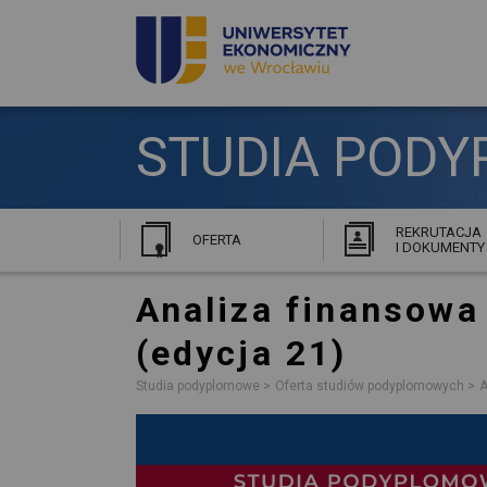
STUDIA PODY
REKRUTACJA
OFERTA
I DOKUMENTY
Analiza finansowa
(edycja 21)
Studia podyplomowe
Oferta studiów podyplomowych
A