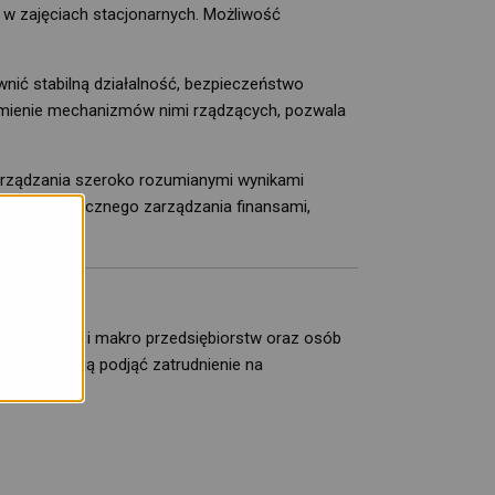
u w zajęciach stacjonarnych. Możliwość
wnić stabilną działalność, bezpieczeństwo
ozumienie mechanizmów nimi rządzących, pozwala
arządzania szeroko rozumianymi wynikami
a i strategicznego zarządzania finansami,
 mikro jak i makro przedsiębiorstw oraz osób
 lub planują podjąć zatrudnienie na