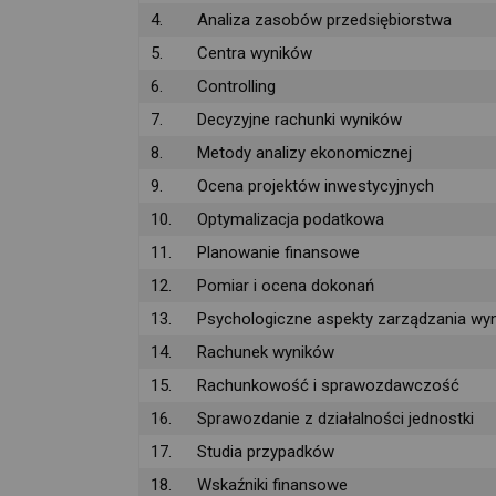
4.
Analiza zasobów przedsiębiorstwa
5.
Centra wyników
6.
Controlling
7.
Decyzyjne rachunki wyników
8.
Metody analizy ekonomicznej
9.
Ocena projektów inwestycyjnych
10.
Optymalizacja podatkowa
11.
Planowanie finansowe
12.
Pomiar i ocena dokonań
13.
Psychologiczne aspekty zarządzania wy
14.
Rachunek wyników
15.
Rachunkowość i sprawozdawczość
16.
Sprawozdanie z działalności jednostki
17.
Studia przypadków
18.
Wskaźniki finansowe