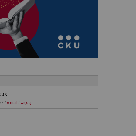
zak
78 / 
e-mail
/ 
więcej