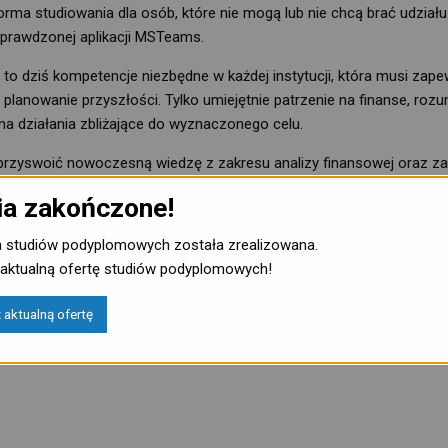
rma studiowania dla osób, które nie mogą lub nie chcą brać udział
prawdzonej aplikacji MSTeams.
to dziś kompetencje niezbędne w każdej instytucji, która musi zape
 planowanie przyszłości. Tylko umiejętnie patrzenie na finanse, r
na działania zbliżające do wyznaczonego celu.
przyswoić nowoczesną wiedzę z zakresu analizy finansowej oraz z
akcie zajęć słuchacze rozwijają umiejętność analitycznego myśleni
ia zakończone!
ania ryzyka.
a studiów podyplomowych została zrealizowana.
aktualną ofertę studiów podyplomowych!
w firm produkcyjnych, usługowych i handlowych, zarówno z sektora
aktualną ofertę
czą. To dobre przygotowanie merytoryczne dla osób, które pracują