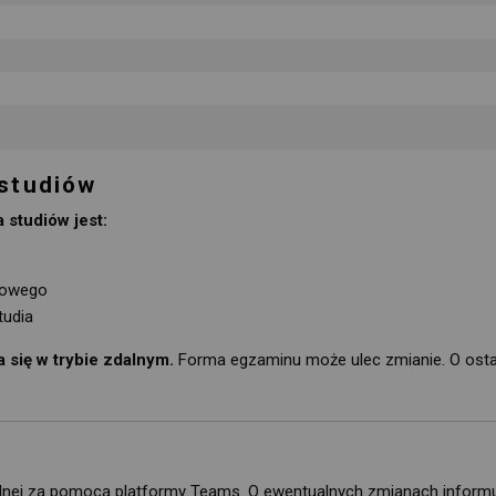
 studiów
studiów jest:
cowego
tudia
się w trybie zdalnym.
Forma egzaminu może ulec zmianie. O ostate
lnej za pomocą platformy Teams. O ewentualnych zmianach inform