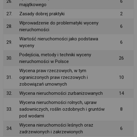
26.
6
majątkowego
27.
Zasady dobrej praktyki
2
Wprowadzenie do problematyki wyceny
28.
6
nieruchomości
Wartość nieruchomości jako podstawa
29.
6
wyceny
Podejścia, metody i techniki wyceny
30.
26
nieruchomości w Polsce
Wycena praw rzeczowych, w tym
31.
ograniczonych praw rzeczowych i
10
zobowiązań umownych
32.
Wycena nieruchomości zurbanizowanych
14
Wycena nieruchomości rolnych, upraw
33.
sadowniczych, roślin ozdobnych i gruntów
8
pod wodami
Wycena nieruchomości leśnych oraz
34.
6
zadrzewionych i zakrzewionych