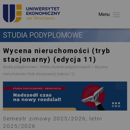
Menu 
STUDIA PODYPLOMOWE 
Wycena nieruchomości
(tryb
stacjonarny) (edycja 11)
Studia podyplomowe
Oferta studiów podyplomowych
Wycena
nieruchomości (tryb stacjonarny) (edycja 11)
Semestr zimowy 2025/2026, letni
2025/2026