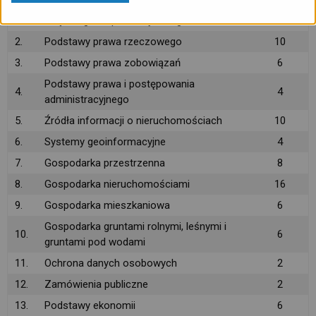
1.
Część ogólna prawa cywilnego
6
2.
Podstawy prawa rzeczowego
10
3.
Podstawy prawa zobowiązań
6
Podstawy prawa i postępowania
4.
4
administracyjnego
5.
Źródła informacji o nieruchomościach
10
6.
Systemy geoinformacyjne
4
7.
Gospodarka przestrzenna
8
8.
Gospodarka nieruchomościami
16
9.
Gospodarka mieszkaniowa
6
Gospodarka gruntami rolnymi, leśnymi i
10.
6
gruntami pod wodami
11.
Ochrona danych osobowych
2
12.
Zamówienia publiczne
2
13.
Podstawy ekonomii
6