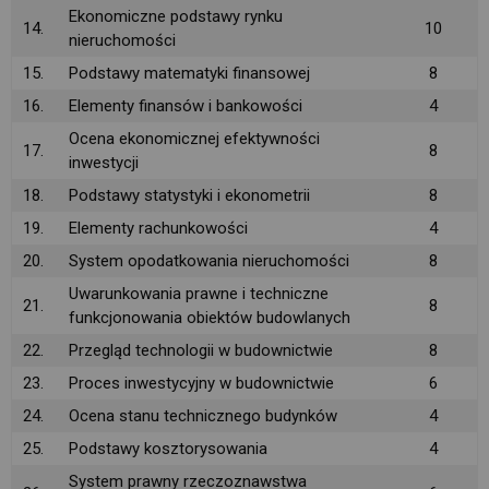
Ekonomiczne podstawy rynku
14.
10
nieruchomości
15.
Podstawy matematyki finansowej
8
16.
Elementy finansów i bankowości
4
Ocena ekonomicznej efektywności
17.
8
inwestycji
18.
Podstawy statystyki i ekonometrii
8
19.
Elementy rachunkowości
4
20.
System opodatkowania nieruchomości
8
Uwarunkowania prawne i techniczne
21.
8
funkcjonowania obiektów budowlanych
22.
Przegląd technologii w budownictwie
8
23.
Proces inwestycyjny w budownictwie
6
24.
Ocena stanu technicznego budynków
4
25.
Podstawy kosztorysowania
4
System prawny rzeczoznawstwa