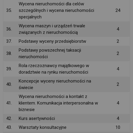
Wycena nieruchomości dla celów
35.
szczególnych i wycena nieruchomości
24
specjalnych
Wycena maszyn i urządzeń trwale
36.
4
związanych z nieruchomością
37.
Podstawy wyceny przedsiębiorstw
2
Podstawy powszechnej taksacji
38.
2
nieruchomości
Rola rzeczoznawcy majątkowego w
39.
4
doradztwie na rynku nieruchomości
Koncepcje wyceny nieruchomości na
40.
2
świecie
Wycena nieruchomości a kontakt z
41.
klientem. Komunikacja interpersonalna w
4
biznesie
42.
Kurs asertywności
4
43.
Warsztaty konsultacyjne
10