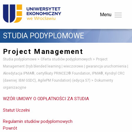
Menu 
STUDIA PODYPLOMOWE 
Project Management
Studia podyplomowe
Oferta studiów podyplomowych
Project
Management (tryb blended learning | wieczorowe | gwarancja uruchomienia |
Akredytacja IPMA®, certyfikaty PRINCE2® Foundation, IPMA®, Kyndryl CRC
(dawniej: IBM GSDC), AgilePM Foundation) (edycja 57)
Dokumenty
organizacyjne
WZÓR UMOWY O ODPŁATNOŚCI ZA STUDIA
Statut Uczelni
Regulamin studiów podyplomowych
Powrót